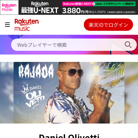
キャンペーン
料金プラン
楽天IDでログイン
Webプレイヤー
使い方
ご契約内容の確認・変更
ヘルプ
初回30日間無料お試し
Daniel Olivetti