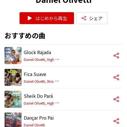
はじめから再生
シェア
おすすめの曲
Glock Rajada
D
aniel Olivetti, High Level Pro
Fica Suave
D
aniel Olivetti, Wso Mc, High Level Pro
Sheik Do Pará
D
aniel Olivetti, High Level Pro
Dançar Pro Pai
Daniel Olivetti