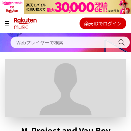
キャンペーン
料金プラン
楽天IDでログイン
Webプレイヤー
使い方
ご契約内容の確認・変更
ヘルプ
初回30日間無料お試し
M-Project and Vau Boy