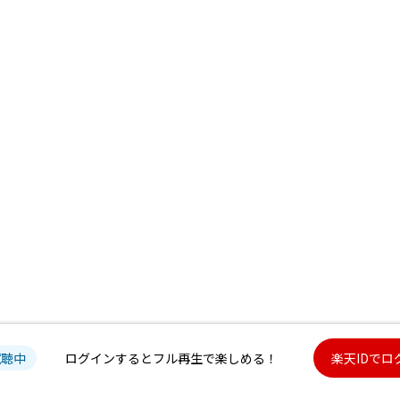
試聴中
ログインするとフル再生で楽しめる！
楽天IDでロ