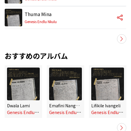
Thuma Mina
Genesis Endlu Nkulu
おすすめのアルバム
Dwala Lami
Emafini Nangu Ehla
Lifikile Ivangeli
G
enesis Endlu Nkulu
G
enesis Endlu Nkulu
G
enesis Endlu Nkulu