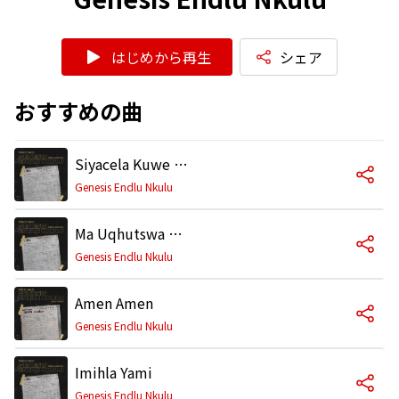
はじめから再生
シェア
おすすめの曲
Siyacela Kuwe Jesu
Genesis Endlu Nkulu
Ma Uqhutswa Moya
Genesis Endlu Nkulu
Amen Amen
Genesis Endlu Nkulu
Imihla Yami
Genesis Endlu Nkulu