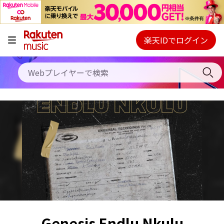
キャンペーン
料金プラン
楽天IDでログイン
Webプレイヤー
使い方
ご契約内容の確認・変更
ヘルプ
初回30日間無料お試し
Genesis Endlu Nkulu