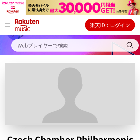
キャンペーン
料金プラン
楽天IDでログイン
Webプレイヤー
使い方
ご契約内容の確認・変更
ヘルプ
初回30日間無料お試し
Czech Chamber Philharmonic