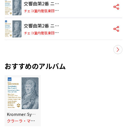
交響曲第2番 ニ長調 Op. 40: I. Adagio - Allegro
チ
ェコ室内管弦楽団パルドビツェ and マレク・シュティレツ
交響曲第2番 ニ長調 Op. 40: II. Adagio
チ
ェコ室内管弦楽団パルドビツェ and マレク・シュティレツ
おすすめのアルバム
Krommer: Symphonies Nos. 1-2 & Concertino for Flute, Oboe & Violin
ク
ラーラ・マフ・ヤセンチャーコヴァー, ヴォイチェフ・ポドロウジェク, マルケータ・チェピツカー, チェコ室内管弦楽団パルドビツェ and マレク・シュティレツ