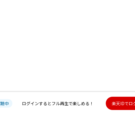
試聴中
ログインするとフル再生で楽しめる！
楽天IDでロ