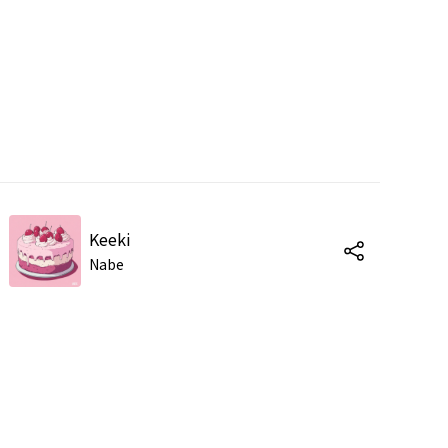
Keeki
Nabe