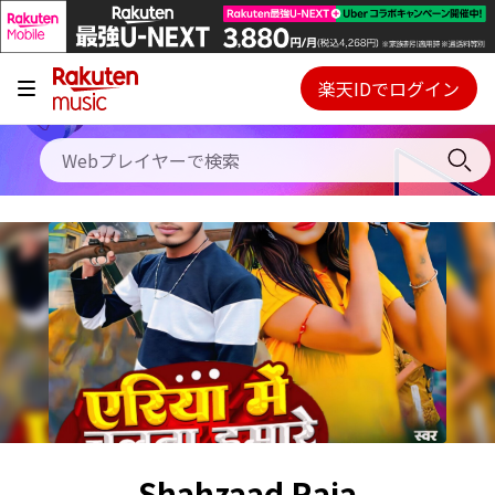
キャンペーン
料金プラン
楽天IDでログイン
Webプレイヤー
使い方
ご契約内容の確認・変更
ヘルプ
初回30日間無料お試し
Shahzaad Raja