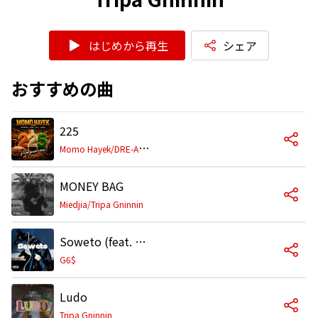
はじめから再生
シェア
おすすめの曲
225
M
omo Hayek/DRE-A/OG Mahilet/Tripa Gninnin/Ceudro
MONEY BAG
Miedjia/Tripa Gninnin
Soweto (feat. Tripa Gninnin)
G6$
Ludo
Tripa Gninnin