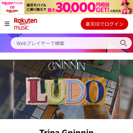
キャンペーン
料金プラン
楽天IDでログイン
Webプレイヤー
使い方
ご契約内容の確認・変更
ヘルプ
初回30日間無料お試し
Tripa Gninnin