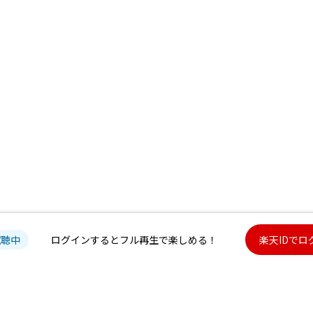
試聴中
ログインするとフル再生で楽しめる！
楽天IDでロ