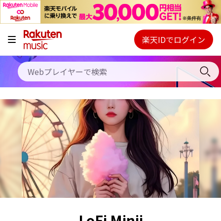
キャンペーン
料金プラン
楽天IDでログイン
Webプレイヤー
使い方
ご契約内容の確認・変更
ヘルプ
初回30日間無料お試し
LoFi Minji