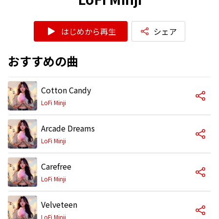
はじめから再生
シェア
おすすめの曲
Cotton Candy
LoFi Minji
Arcade Dreams
LoFi Minji
Carefree
LoFi Minji
Velveteen
LoFi Minji