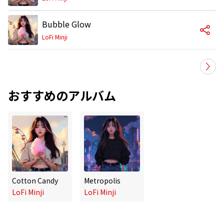
Bubble Glow
LoFi Minji
おすすめのアルバム
Cotton Candy
Metropolis
LoFi Minji
LoFi Minji