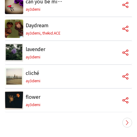
can you be mine? (sped up)
ay3demi
Daydream
ay3demi, thekid.ACE
lavender
ay3demi
cliché
ay3demi
flower
ay3demi