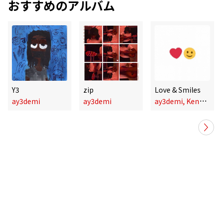
おすすめのアルバム
Y3
zip
Love & Smiles
a
y3demi, Keno Carter
ay3demi
ay3demi