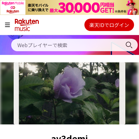
キャンペーン
料金プラン
楽天IDでログイン
Webプレイヤー
使い方
ご契約内容の確認・変更
ヘルプ
初回30日間無料お試し
ay3demi