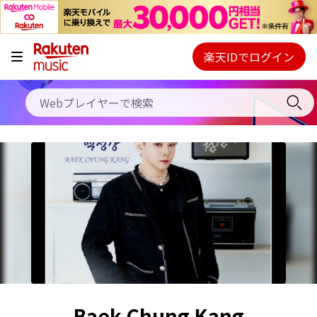
キャンペーン
料金プラン
楽天IDでログイン
Webプレイヤー
使い方
ご契約内容の確認・変更
ヘルプ
初回30日間無料お試し
Baek Chung Kang