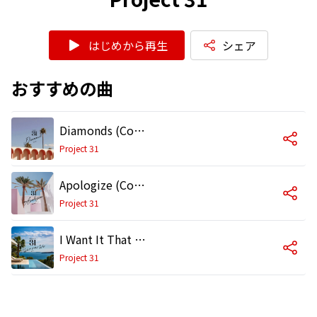
はじめから再生
シェア
おすすめの曲
Diamonds (Cover)
Project 31
Apologize (Cover)
Project 31
I Want It That Way (Cover)
Project 31