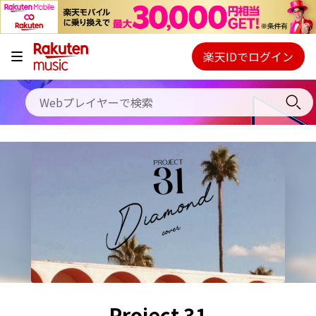
キャンペーン
料金プラン
楽天IDでログイン
Webプレイヤー
使い方
ご契約内容の確認・変更
ヘルプ
初回30日間無料お試し
Project 31