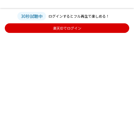
30秒試聴中
ログインするとフル再生で楽しめる！
楽天IDでログイン