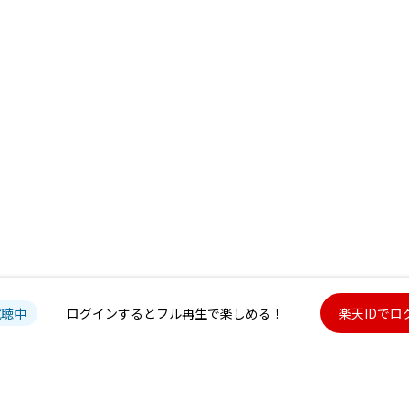
試聴中
ログインするとフル再生で楽しめる！
楽天IDでロ