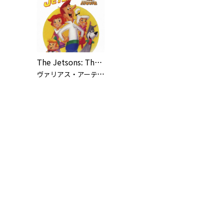
The Jetsons: The Movie (Original Motion Picture Soundtrack)
ヴ
ァリアス・アーティスト