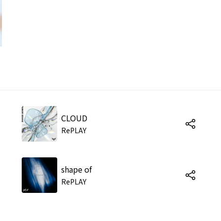
CLOUD
RePLAY
shape of
RePLAY