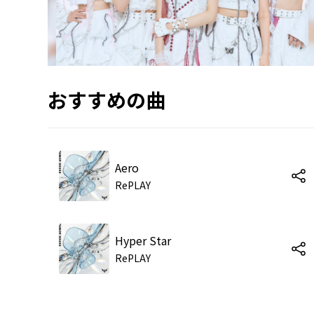
おすすめの曲
Aero
RePLAY
Hyper Star
RePLAY