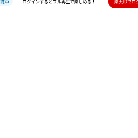
試聴中
ログインするとフル再生で楽しめる！
楽天IDでロ