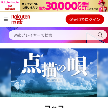
キャンペーン
料金プラン
楽天IDでログイン
Webプレイヤー
使い方
ご契約内容の確認・変更
ヘルプ
初回30日間無料お試し
コッコ