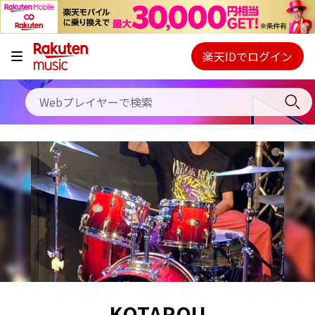
キャンペーン
料金プラン
楽天IDでログイン
Webプレイヤー
使い方
ご契約内容の確認・変更
ヘルプ
初回30日間無料お試し
KOTAROU