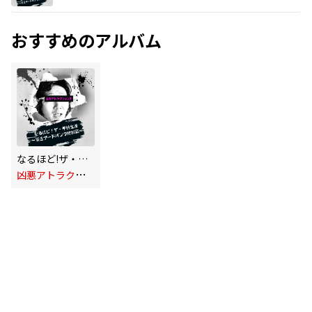
おすすめのアルバム
なるほど!ザ・平針生活～貧乏フードバンク地獄編～
凶
悪アトラクションズ