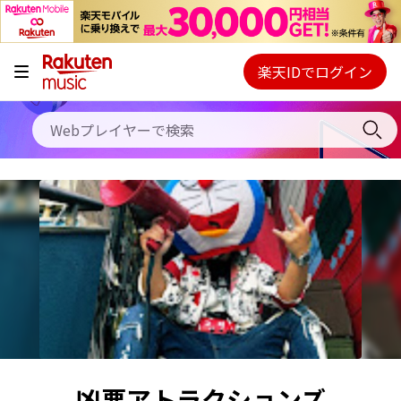
キャンペーン
料金プラン
楽天IDでログイン
Webプレイヤー
使い方
ご契約内容の確認・変更
ヘルプ
初回30日間無料お試し
凶悪アトラクションズ