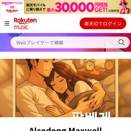
キャンペーン
料金プラン
楽天IDでログイン
Webプレイヤー
使い方
ご契約内容の確認・変更
ヘルプ
初回30日間無料お試し
Alsodong Maxwell