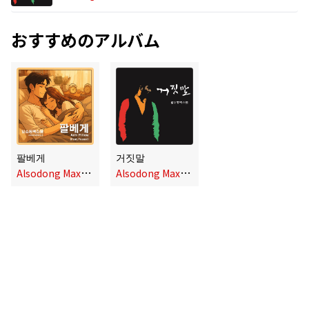
おすすめのアルバム
팔베게
거짓말
A
lsodong Maxwell
A
lsodong Maxwell