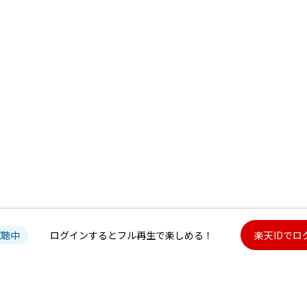
試聴中
ログインするとフル再生で楽しめる！
楽天IDでロ