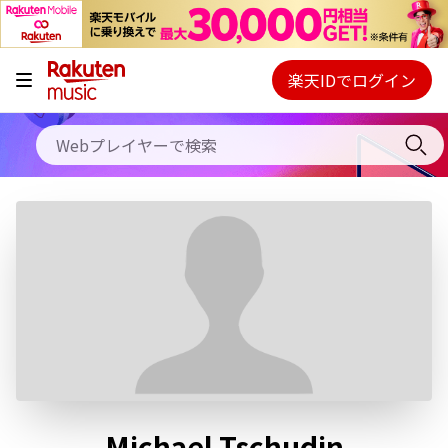
キャンペーン
料金プラン
楽天IDでログイン
Webプレイヤー
使い方
ご契約内容の確認・変更
ヘルプ
初回30日間無料お試し
Michael Tschudin