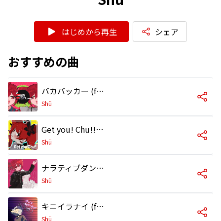
はじめから再生
シェア
おすすめの曲
バカバッカー (feat. 重音テト)
Shü
Get you! Chu!! (feat. 重音テト)
Shü
ナラティブダンス (feat. 重音テト)
Shü
キニイラナイ (feat. 花隈千冬)
Shü