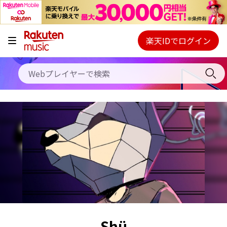
キャンペーン
料金プラン
楽天IDでログイン
Webプレイヤー
使い方
ご契約内容の確認・変更
ヘルプ
初回30日間無料お試し
Shü