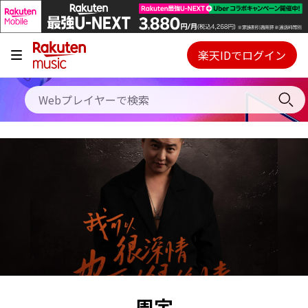
キャンペーン
料金プラン
楽天IDでログイン
Webプレイヤー
使い方
ご契約内容の確認・変更
ヘルプ
初回30日間無料お試し
周宇