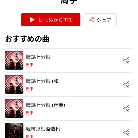
はじめから再生
シェア
おすすめの曲
情話七分假
周宇
情話七分假 (和聲伴奏)
周宇
情話七分假 (伴奏)
周宇
我可以很深情也可以很絕情
周宇