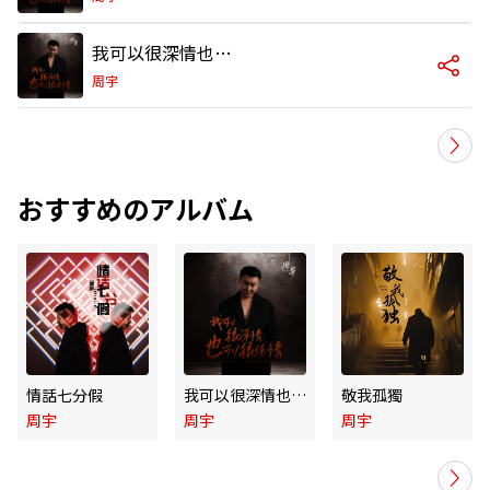
我可以很深情也可以很絕情 (DJ偉然版)
周宇
おすすめのアルバム
情話七分假
我可以很深情也可以很絕情
敬我孤獨
周宇
周宇
周宇