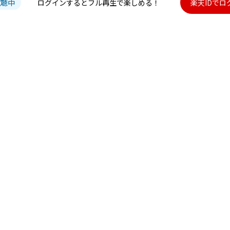
試聴中
ログインするとフル再生で楽しめる！
楽天IDでロ