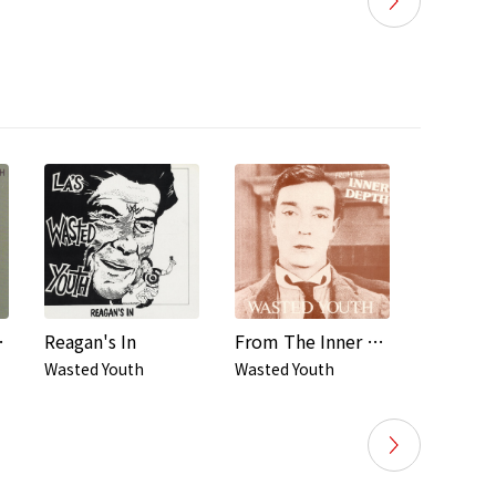
ering
Reagan's In
From The Inner Depth
Black D
Wasted Youth
Wasted Youth
Wasted Y