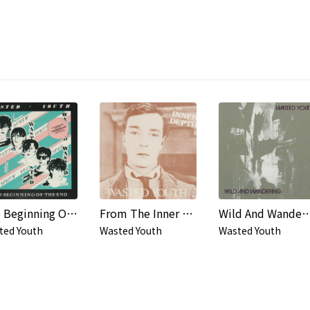
The Beginning Of The End
From The Inner Depth
Wild And Wand
ted Youth
Wasted Youth
Wasted Youth