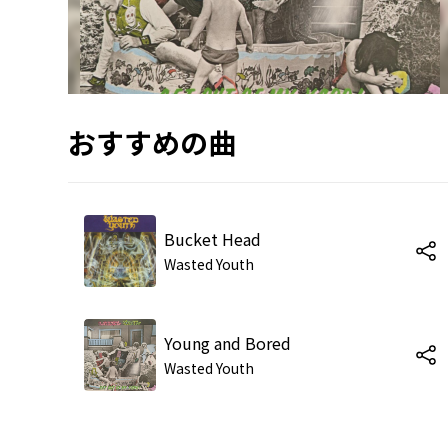
おすすめの曲
Bucket Head
Wasted Youth
Young and Bored
Wasted Youth