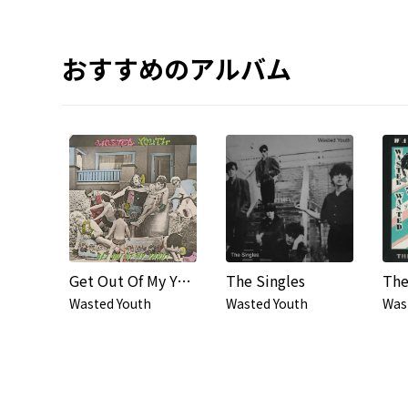
おすすめのアルバム
Get Out Of My Yard
The Singles
Wasted Youth
Wasted Youth
Was