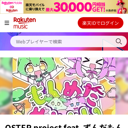
キャンペーン
料金プラン
楽天IDでログイン
Webプレイヤー
使い方
ご契約内容の確認・変更
ヘルプ
初回30日間無料お試し
OSTER project feat. ずんだもん