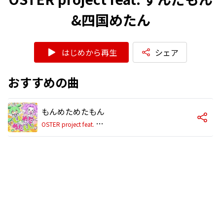
&四国めたん
はじめから再生
シェア
おすすめの曲
もんめためたもん
O
STER project feat. ずんだもん&四国めたん