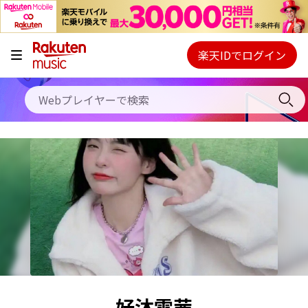
キャンペーン
料金プラン
楽天IDでログイン
Webプレイヤー
使い方
ご契約内容の確認・変更
ヘルプ
初回30日間無料お試し
好沐雲茜