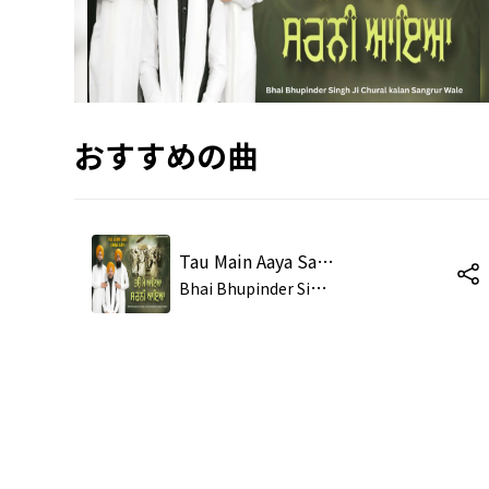
おすすめの曲
Tau Main Aaya Sarni Aaya
B
hai Bhupinder Singh Ji Chural Kalan Sangrur Wale