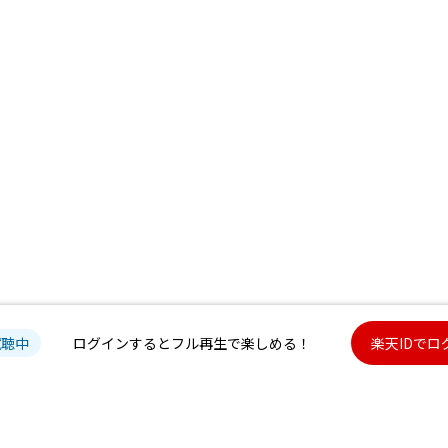
試聴中
ログインするとフル再生で楽しめる！
楽天IDでロ