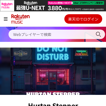
キャンペーン
料金プラン
楽天IDでログイン
Webプレイヤー
使い方
ご契約内容の確認・変更
ヘルプ
初回30日間無料お試し
Hurtan Stepper