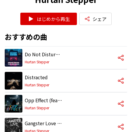
はじめから再生
シェア
おすすめの曲
Do Not Disturb (feat. Iden Cairo)
Hurtan Stepper
Distracted
Hurtan Stepper
Opp Effect (feat. D2finesse)
Hurtan Stepper
Gangster Love (feat. Zizzy Litty)
Hurtan Stepper