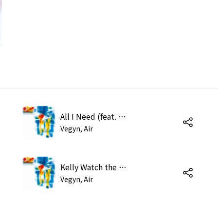
All I Need (feat. Beth Hirsch) [Vegyn Version]
Vegyn, Air
Kelly Watch the Stars (Vegyn Version)
Vegyn, Air