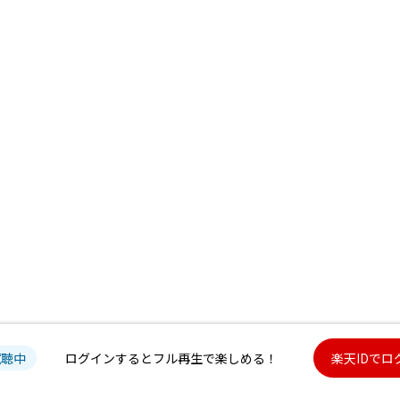
試聴中
ログインするとフル再生で楽しめる！
楽天IDでロ