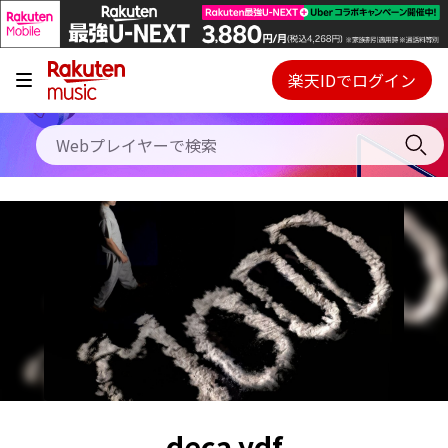
キャンペーン
料金プラン
楽天IDでログイン
Webプレイヤー
使い方
ご契約内容の確認・変更
ヘルプ
初回30日間無料お試し
deca ydf