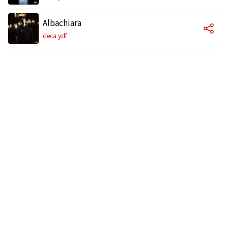
Albachiara
deca ydf