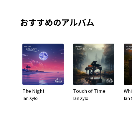
おすすめのアルバム
The Night
Touch of Time
Whi
Ian Xylo
Ian Xylo
Ian 