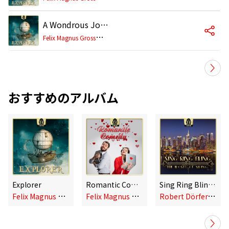
A Wondrous Journey
F
elix Magnus Grossmann
おすすめのアルバム
Explorer
Romantic Comedy
Sing Ring Bling - The World of Swing
F
elix Magnus Grossmann
F
elix Magnus Grossmann
R
obert Dörfer, Felix Magnus Grossmann, Corinna Fiedler