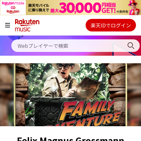
キャンペーン
料金プラン
楽天IDでログイン
Webプレイヤー
使い方
ご契約内容の確認・変更
ヘルプ
初回30日間無料お試し
Felix Magnus Grossmann