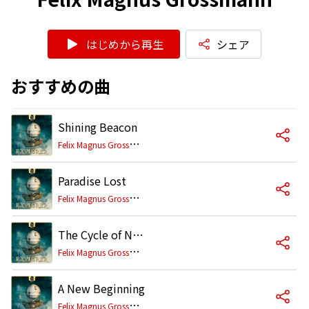
はじめから再生
シェア
おすすめの曲
Shining Beacon
F
elix Magnus Grossmann
Paradise Lost
F
elix Magnus Grossmann
The Cycle of Nature
F
elix Magnus Grossmann
A New Beginning
F
elix Magnus Grossmann