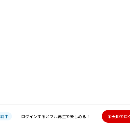
試聴中
ログインするとフル再生で楽しめる！
楽天IDでロ