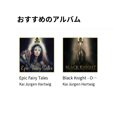
おすすめのアルバム
Epic Fairy Tales
Black Knight - Orchestral Pieces in a Medieval Setting
Kai Jürgen Hartwig
Kai Jürgen Hartwig