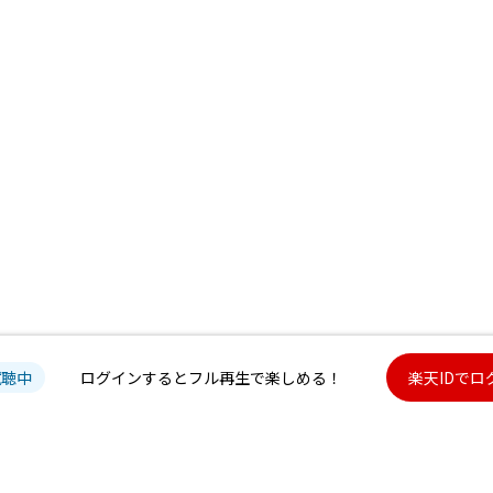
試聴中
ログインするとフル再生で楽しめる！
楽天IDでロ