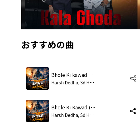
おすすめの曲
Bhole Ki kawad Remix (feat. Tushar Jaat)
H
arsh Dedha, Sd Haryanvi, Dinne Gujjar, Kake Khatana
Bhole Ki Kawad (feat. Tushar Jaat)
H
arsh Dedha, Sd Haryanvi, Dinne Gujjar, Kake Khatana