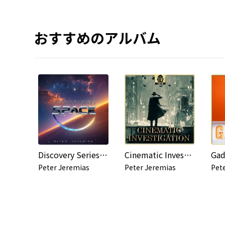
おすすめのアルバム
Discovery Series - Space
Cinematic Investigations
Gad
Peter Jeremias
Peter Jeremias
Pet