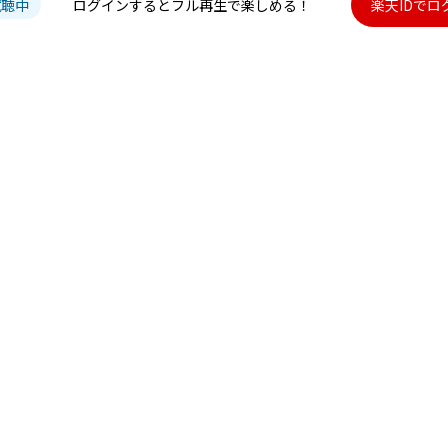
試聴中
ログインするとフル再生で楽しめる！
楽天IDでロ