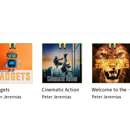
gets
Cinematic Action
Welcome to
er Jeremias
Peter Jeremias
Peter Jeremias