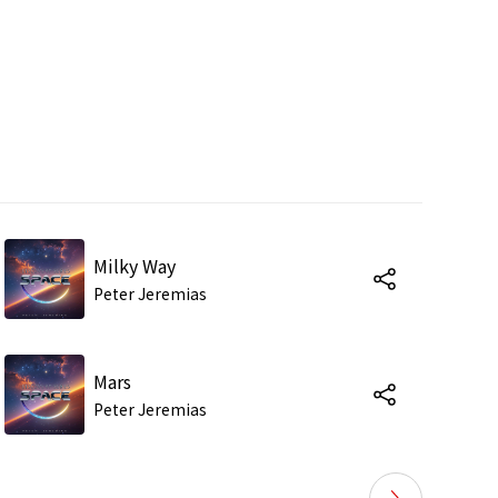
Milky Way
Peter Jeremias
Mars
Peter Jeremias