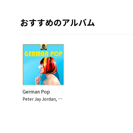
おすすめのアルバム
German Pop
P
eter Jay Jordan, Marc Steinmeier