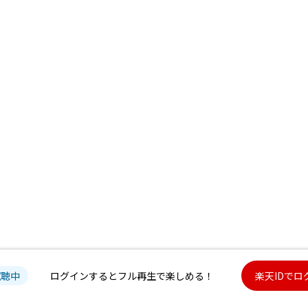
試聴中
ログインするとフル再生で楽しめる！
楽天IDでロ