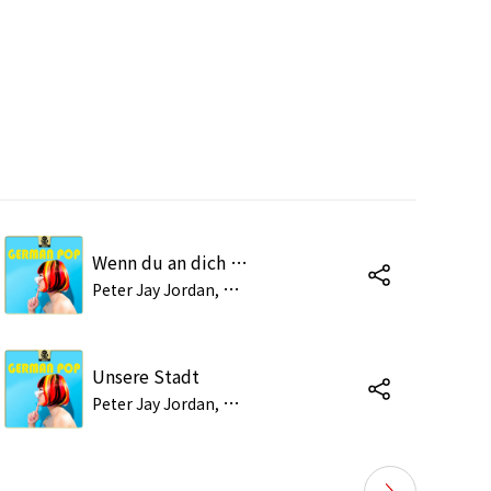
Wenn du an dich glaubst (feat. Jana Meyerdierks)
P
eter Jay Jordan, Marc Steinmeier
Unsere Stadt
P
eter Jay Jordan, Marc Steinmeier