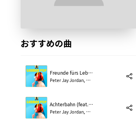
おすすめの曲
Freunde fürs Leben (feat. Fabian Schulz)
P
eter Jay Jordan, Marc Steinmeier
Achterbahn (feat. Jana Meyerdierks)
P
eter Jay Jordan, Marc Steinmeier