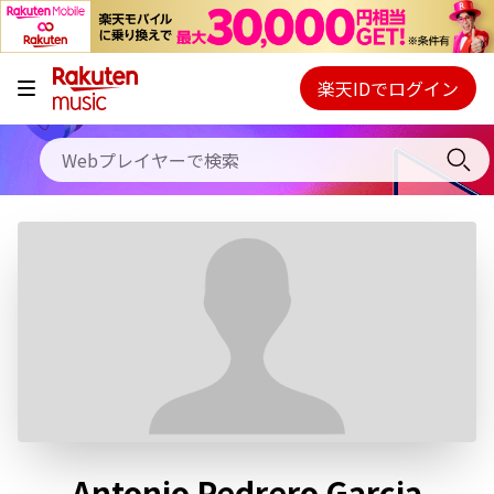
キャンペーン
料金プラン
楽天IDでログイン
Webプレイヤー
使い方
ご契約内容の確認・変更
ヘルプ
初回30日間無料お試し
Antonio Pedrero Garcia