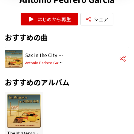
はじめから再生
シェア
おすすめの曲
Sax in the City (with Jool)
A
ntonio Pedrero Garcia
おすすめのアルバム
The Mystery of the Golden Road (Original Motion Picture Soundtrack)