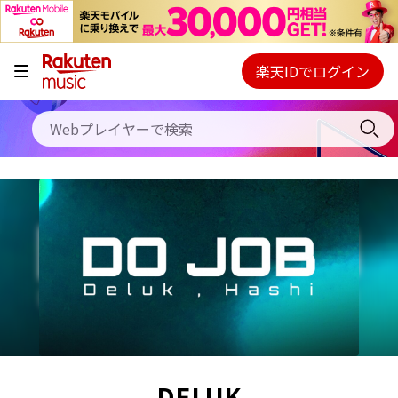
キャンペーン
料金プラン
楽天IDでログイン
Webプレイヤー
使い方
ご契約内容の確認・変更
ヘルプ
初回30日間無料お試し
DELUK