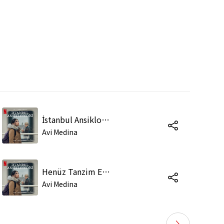
İstanbul Ansiklopedisi
Avi Medina
Henüz Tanzim Edilmemiş
Avi Medina