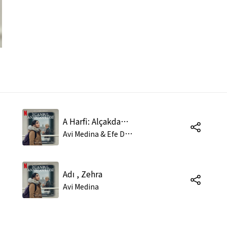
A Harfi: Alçakdam Yokuşu
A
vi Medina & Efe Demiral
Adı , Zehra
Avi Medina