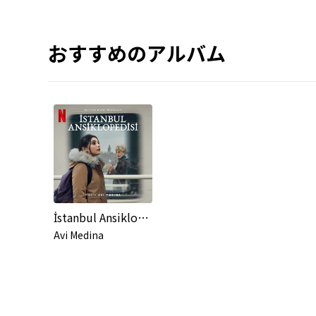
おすすめのアルバム
İstanbul Ansiklopedisi (Netflix Dizisi Müzikleri)
Avi Medina