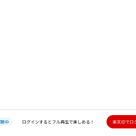
試聴中
ログインするとフル再生で楽しめる！
楽天IDでロ