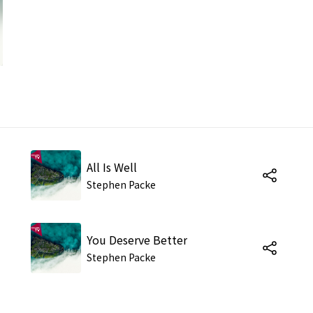
All Is Well
Stephen Packe
You Deserve Better
Stephen Packe