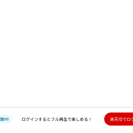
試聴中
ログインするとフル再生で楽しめる！
楽天IDでロ