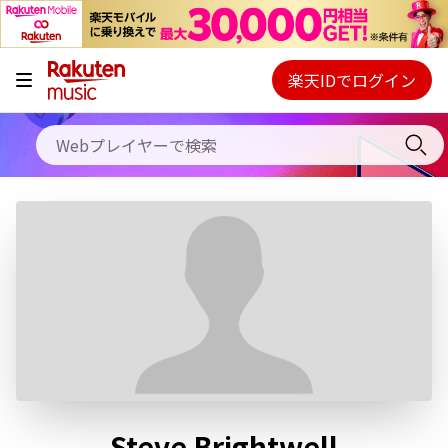
キャンペーン
料金プラン
楽天IDでログイン
Webプレイヤー
使い方
ご契約内容の確認・変更
ヘルプ
初回30日間無料お試し
Steve Brightwell