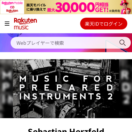
キャンペーン
料金プラン
楽天IDでログイン
Webプレイヤー
使い方
ご契約内容の確認・変更
ヘルプ
初回30日間無料お試し
Sebastian Herzfeld