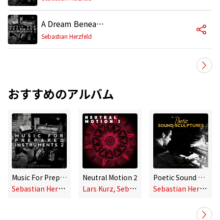
A Dream Beneath The Cherry Blossoms (Alternate 1)
Sebastian Herzfeld
おすすめのアルバム
Music For Prepared Instruments 2
Neutral Motion 2
Poetic Sound Sculptures
S
ebastian Herzfeld
L
ars Kurz, Sebastian Herzfeld, Ulrich Bassenge
S
ebastian Herzfeld