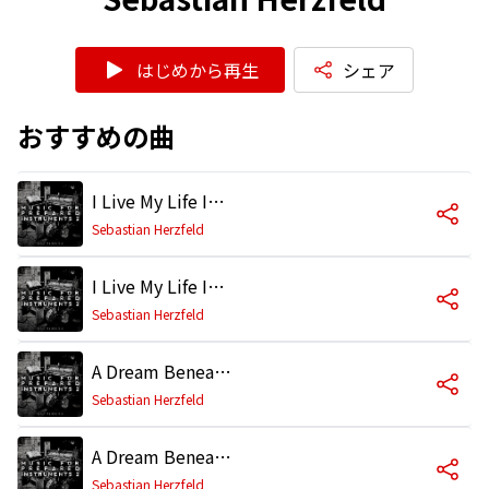
はじめから再生
シェア
おすすめの曲
I Live My Life In Expanding Circles (Full Mix)
Sebastian Herzfeld
I Live My Life In Expanding Circles (Alternate)
Sebastian Herzfeld
A Dream Beneath The Cherry Blossoms (Full Mix)
Sebastian Herzfeld
A Dream Beneath The Cherry Blossoms (Alternate)
Sebastian Herzfeld