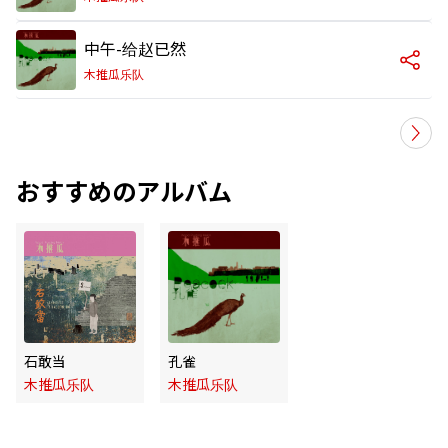
中午-给赵已然
木推瓜乐队
おすすめのアルバム
石敢当
孔雀
木推瓜乐队
木推瓜乐队