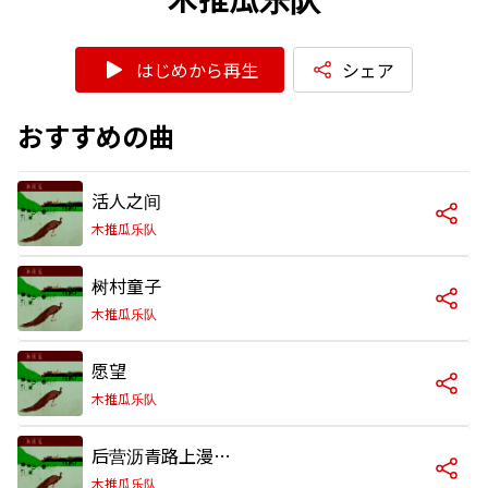
はじめから再生
シェア
おすすめの曲
活人之间
木推瓜乐队
树村童子
木推瓜乐队
愿望
木推瓜乐队
后营沥青路上漫步的孔雀
木推瓜乐队