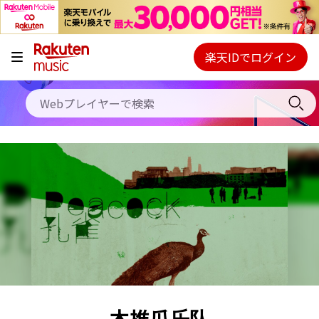
キャンペーン
料金プラン
楽天IDでログイン
Webプレイヤー
使い方
ご契約内容の確認・変更
ヘルプ
初回30日間無料お試し
木推瓜乐队