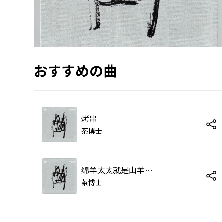
おすすめの曲
烤串
茶博士
绵羊太太就是山羊太太
茶博士