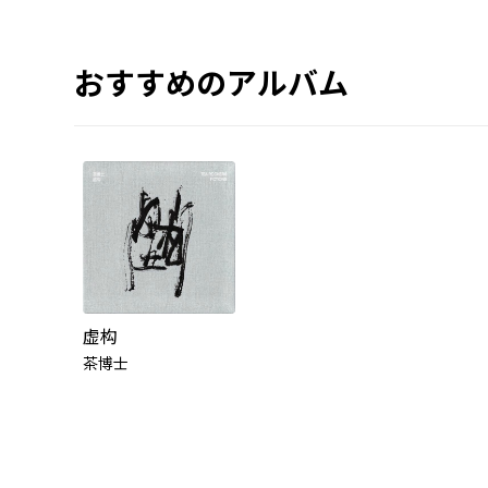
おすすめのアルバム
虚构
茶博士