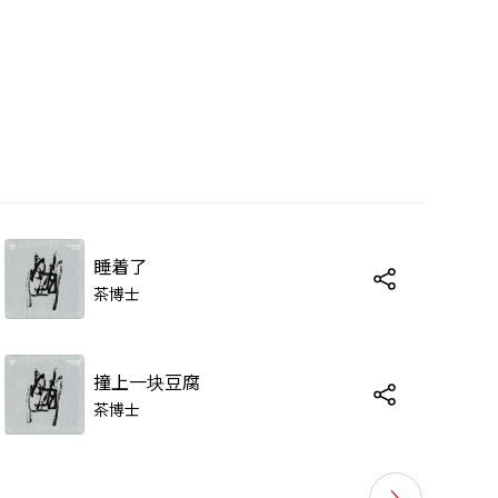
睡着了
茶博士
撞上一块豆腐
茶博士