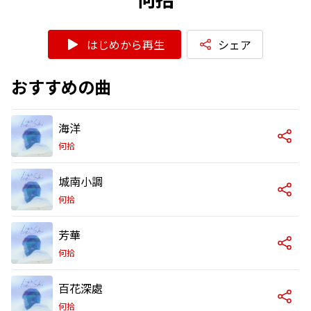
はじめから再生
シェア
おすすめの曲
海洋
何拾
城南小調
何拾
芳華
何拾
百花深處
何拾