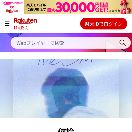
キャンペーン
料金プラン
楽天IDでログイン
Webプレイヤー
使い方
ご契約内容の確認・変更
ヘルプ
初回30日間無料お試し
何拾