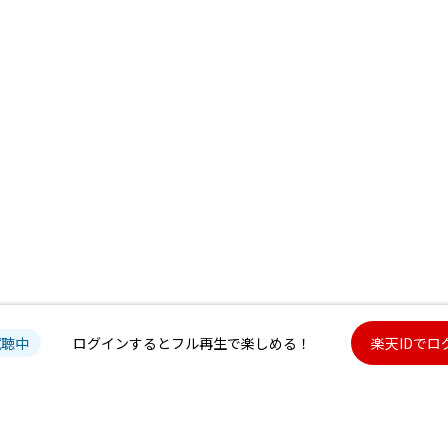
試聴中
ログインするとフル再生で楽しめる！
楽天IDでロ