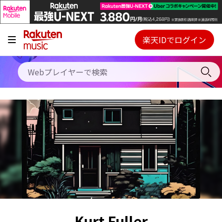
キャンペーン
料金プラン
楽天IDでログイン
Webプレイヤー
使い方
ご契約内容の確認・変更
ヘルプ
初回30日間無料お試し
Kurt Fuller