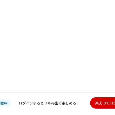
試聴中
ログインするとフル再生で楽しめる！
楽天IDでロ