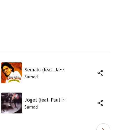
Semalu (feat. Jamal Abdillah)
Samad
Joget (feat. Paul Gilbert) [Instrumental]
Samad