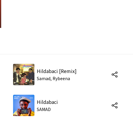
Hildabaci [Remix]
Samad, Rybeena
Hildabaci
SAMAD