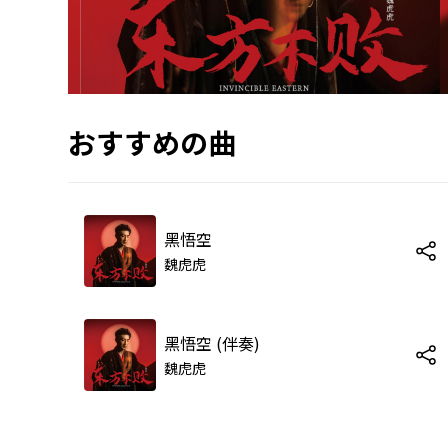
おすすめの曲
黑悟空
魏虎虎
黑悟空 (伴奏)
魏虎虎