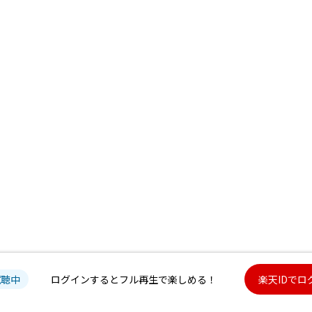
試聴中
ログインするとフル再生で楽しめる！
楽天IDでロ